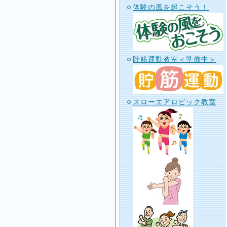
体験の風を起こそう！
貯筋運動教室＜準備中＞
スローエアロビック教室