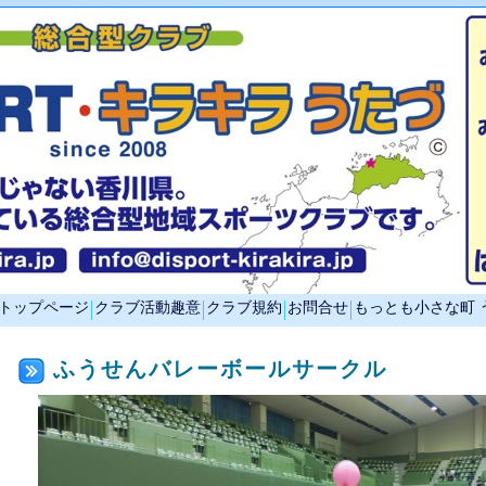
トップページ
クラブ活動趣意
クラブ規約
お問合せ
もっとも小さな町 
ふうせんバレーボールサークル