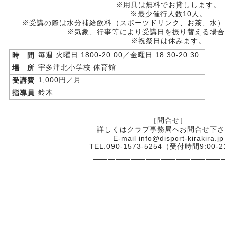
※用具は無料でお貸しします。
※最少催行人数10人。
※受講の際は水分補給飲料（スポーツドリンク、お茶、水）
※気象、行事等により受講日を振り替える場合
※祝祭日は休みます。
毎週 火曜日 1800-20:00／金曜日 18:30-20:30
時 間
宇多津北小学校 体育館
場 所
1,000円／月
受講費
鈴木
指導員
［問合せ］
詳しくはクラブ事務局へお問合せ下さ
E-mail info@disport-kirakira.jp
TEL.090-1573-5254（受付時間9:00-2
—————————————————