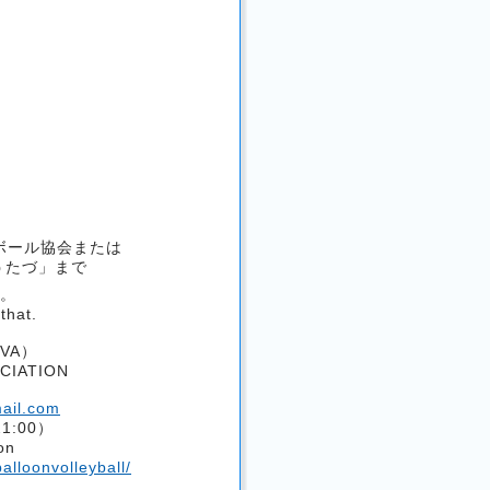
ボール協会または
ラうたづ」まで
。
that.
VA）
CIATION
mail.com
21:00）
on
lloonvolleyball/