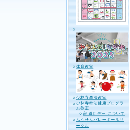
体育教室
少林寺拳法教室
少林寺拳法健康プログラ
ム教室
宗 道臣デー について
ふうせんバレーボールサ
ークル