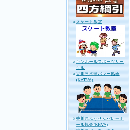
スケート教室
キンボールスポーツサー
クル
香川県卓球バレー協会
(KATVA)
香川県ふうせんバレーボ
ール協会(KBVA)