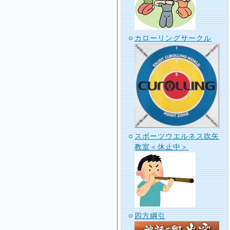
カローリングサークル
スポーツウエルネス吹矢
教室＜休止中＞
四方綱引