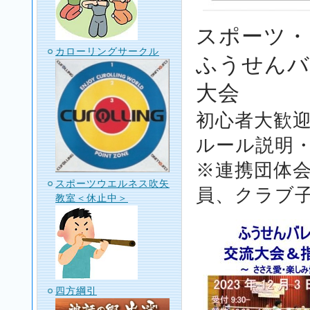
スポーツ・
カローリングサークル
ふうせんバ
大会
初心者大歓
ルール説明
※連携団体会
スポーツウエルネス吹矢
員、クラブ
教室＜休止中＞
四方綱引