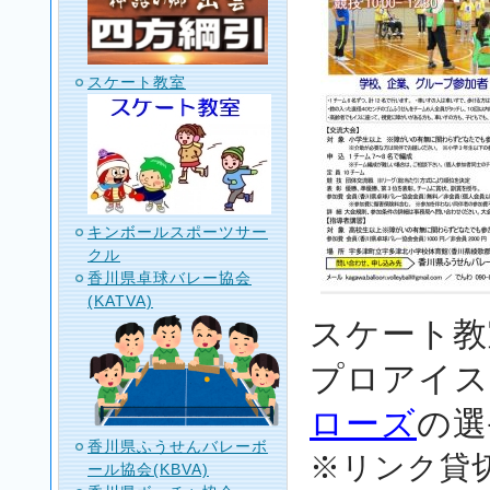
スケート教室
キンボールスポーツサー
クル
香川県卓球バレー協会
(KATVA)
スケート教
プロアイ
ローズ
の選
香川県ふうせんバレーボ
※リンク貸
ール協会(KBVA)