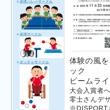
卓球バレーサークル
卓球サークル
体験の風
ボッチャサークル
ック
ビームライ
大会入賞者へ
零士さんデ
※DISPO