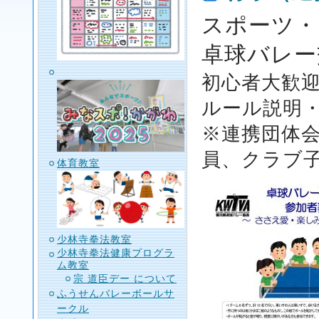
スポーツ・
卓球バレー
初心者大歓
ルール説明
※連携団体会
員、クラブ
体育教室
少林寺拳法教室
少林寺拳法健康プログラ
ム教室
宗 道臣デー について
ふうせんバレーボールサ
ークル