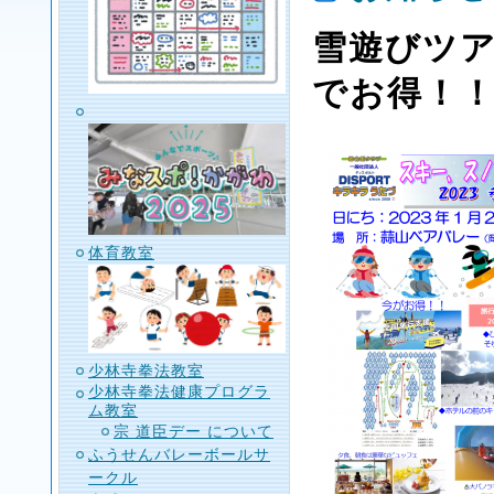
雪遊びツ
でお得！
体育教室
少林寺拳法教室
少林寺拳法健康プログラ
ム教室
宗 道臣デー について
ふうせんバレーボールサ
ークル