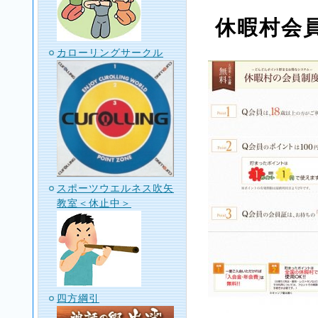
休暇村会員
カローリングサークル
スポーツウエルネス吹矢
教室＜休止中＞
四方綱引