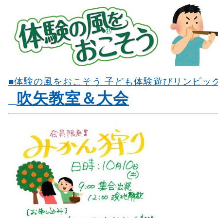
■体験の風をおこそう 子ども体験遊びリンピッ
吹矢教室＆大会