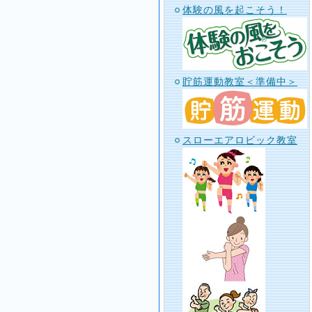
体験の風を起こそう！
貯筋運動教室＜準備中＞
スローエアロビック教室