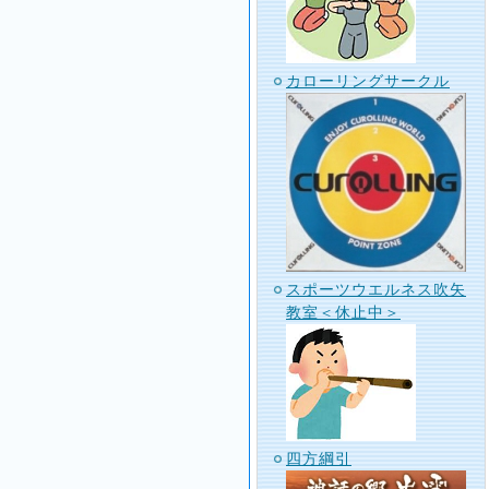
カローリングサークル
スポーツウエルネス吹矢
教室＜休止中＞
四方綱引