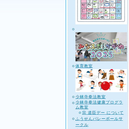
体育教室
少林寺拳法教室
少林寺拳法健康プログラ
ム教室
宗 道臣デー について
ふうせんバレーボールサ
ークル