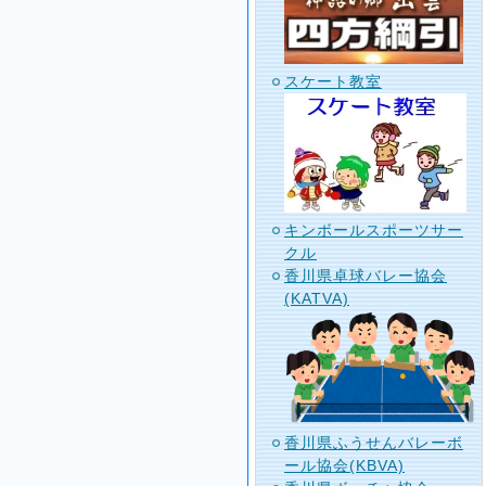
スケート教室
キンボールスポーツサー
クル
香川県卓球バレー協会
(KATVA)
香川県ふうせんバレーボ
ール協会(KBVA)