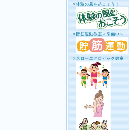
体験の風を起こそう！
貯筋運動教室＜準備中＞
スローエアロビック教室