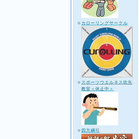
カローリングサークル
スポーツウエルネス吹矢
教室＜休止中＞
四方綱引