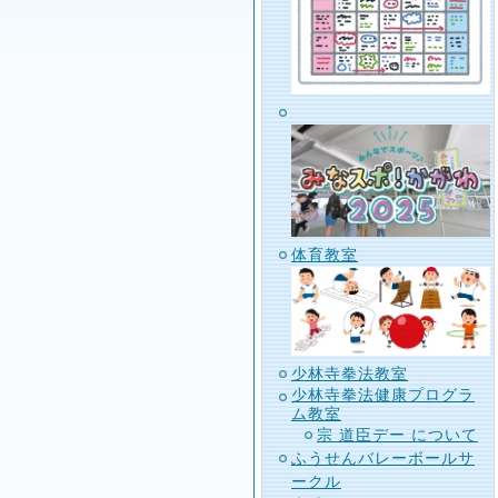
体育教室
少林寺拳法教室
少林寺拳法健康プログラ
ム教室
宗 道臣デー について
ふうせんバレーボールサ
ークル