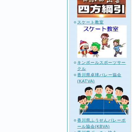
スケート教室
キンボールスポーツサー
クル
香川県卓球バレー協会
(KATVA)
香川県ふうせんバレーボ
ール協会(KBVA)