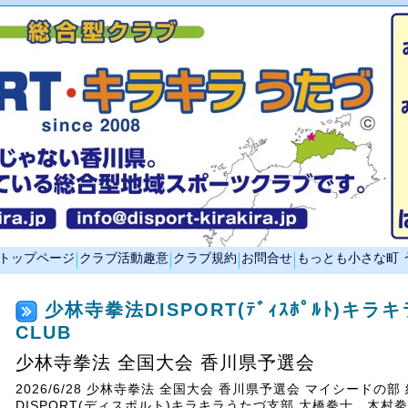
トップページ
クラブ活動趣意
クラブ規約
お問合せ
もっとも小さな町 
少林寺拳法DISPORT(ﾃﾞｨｽﾎﾟﾙﾄ)キラ
CLUB
少林寺拳法 全国大会 香川県予選会
2026/6/28 少林寺拳法 全国大会 香川県予選会 マイシードの部
DISPORT(ディスポルト)キラキラうたづ支部 大橋拳士、木村