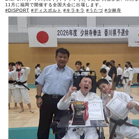
11月に福岡で開催する全国大会に出場します。
#DISPORT
#ディスポルト
#キラキラ
#うたづ
#少林寺