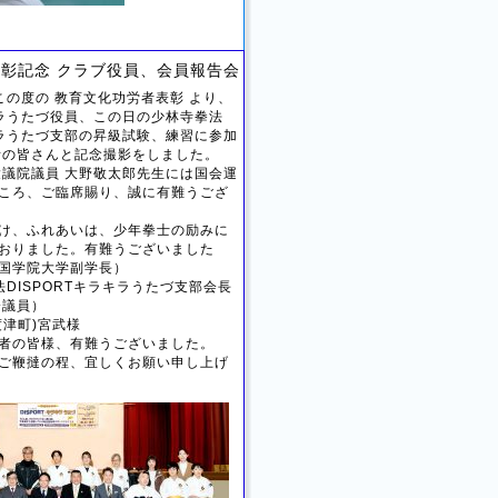
彰記念 クラブ役員、会員報告会
(日) この度の 教育文化功労者表彰 より、
ラキラうたづ役員、この日の少林寺拳法
ラキラうたづ支部の昇級試験、練習に参加
者の皆さんと記念撮影をしました。
衆議院議員 大野敬太郎先生には国会運
ころ、ご臨席賜り、誠に有難うござ
け、ふれあいは、少年拳士の励みに
おりました。有難うございました
国学院大学副学長）
法DISPORTキラキラうたづ支部会長
会議員）
度津町)宮武様
者の皆様、有難うございました。
ご鞭撻の程、宜しくお願い申し上げ