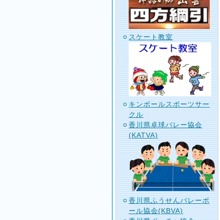
スケート教室
キンボールスポーツサー
クル
香川県卓球バレー協会
(KATVA)
香川県ふうせんバレーボ
ール協会(KBVA)