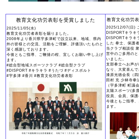
教育文化功労表
教育文化功労表彰を受賞しました
2025/12/07
2025/11/05(水)
DISPORTキ
教育文化功労者表彰を賜りました。
DISPORTキ
2008年より香川県宇多津町で設立以来、地域、県内
した 拳士、保護
外の皆様との交流、活動をご理解、評価頂いたものと
当クラブ相談役 
深く感謝しております。
営中のご多用のと
今後ともご指導、ご鞭撻の程、宜しくお願い申し上げ
いました。
ます。
支部拳士へお声が
#総合型地域スポーツクラブ #総合型クラブ
なり、大変喜んで
#DISPORT #キラキラ #うたづ #ディスポルト
漆原光徳会長（四
#宇多津 ​#香川 #教育文化功労者表彰
田村 充 少林寺拳
（宇多津町 町議
太陽スポーツ(多
役員、会員、保護
今後ともご指導、
ます。