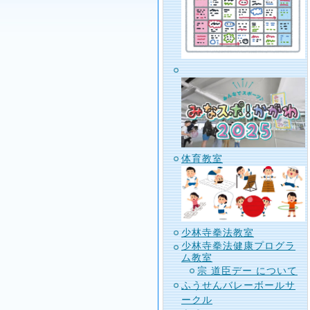
体育教室
少林寺拳法教室
少林寺拳法健康プログラ
ム教室
宗 道臣デー について
ふうせんバレーボールサ
ークル