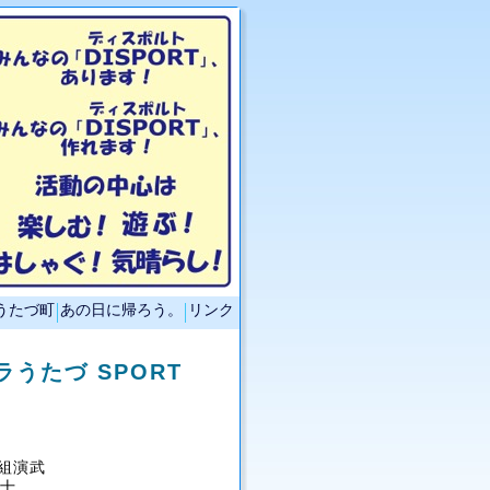
うたづ町
あの日に帰ろう。
リンク
キラうたづ SPORT
 組演武
拳士。