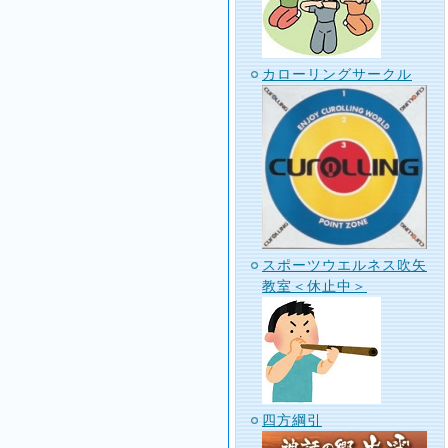
カローリングサークル
スポーツウエルネス吹矢
教室＜休止中＞
四方綱引