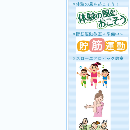
体験の風を起こそう！
貯筋運動教室＜準備中＞
スローエアロビック教室